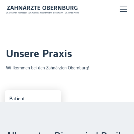
ZAHNÄRZTE OBERNBURG
Dr. Stephan Ramstöck | Dr. Claudia Fischermann-Bothmann | Dr. Afraz Moini
Unsere Praxis
Willkommen bei den Zahnärzten Obernburg!
Patient
Perfekte Praxis! Immer
freundlich kompetent
und hilfsbereit.